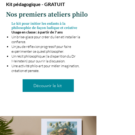
Kit pédagogique - GRATUIT
Nos premiers ateliers philo
Le kit pour initier les enfants à la
philosophie de façon ludique et créative
Usage en classe : à partir de 7 ans
Un brise-glace pour créer du lien et installer la
confiance.
Un jeu de réflexion progressif pour faire
expérimenter ce qu’est philosopher.
Un récit philosophique (la disparition du Dr
Meinstein) pour ouvrir la discussion.
Une activité philo-art pour mêler imagination,
création et pensée.
Découvrir le kit