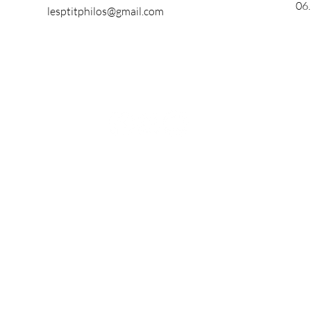
06
lesptitphilos@gmail.com
lespetitsphilo@lespetitsphilo.com
06.22.10.01.72
Les Petits Philo est un organisme de formation déclaré auprès de la DREETS
 enregistrée sous le numéro 93061239406 auprès du préfet de région Prov
Mentions légales
Politique de confidentialité
Conditions générales de vente
© 2022 par Nadia Thuilliers