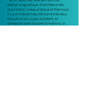
précise, pragmatique, diversifiée et elle
couvre tout, niveau pratique et théorique.
Il y a un très bon équilibre entre les deux.
Ce que j'ai suivi jusqu'à présent, en
comparant avec d'autres formations, la
tienne est de loin la plus exhaustive et celle
qui se met à notre hauteur quelle que soit
notre expérience, et j'ai vu ça nulle part
ailleurs"
Anne Gauthier-Fernez
Animatrice philo
Par ton écoute, ta compréhension de mes
besoins et ton côté pratique je suis repartie
reboostée à fond pour continuer à animer
mes Ateliers Philo à l'école avec plaisir, joie